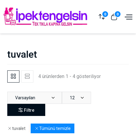
0
0
tuvalet
4 ürünlerden 1 - 4 gösteriliyor
Varsayılan
12
Filtre
tuvalet
Tümünü temizle