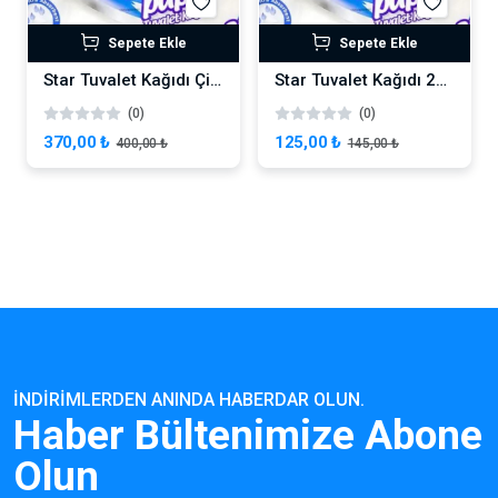
Sepete Ekle
Sepete Ekle
Star Tuvalet Kağıdı Çift Katlı 1 Koli 3 Paket 72 Rulo
Star Tuvalet Kağıdı 24 Adet - 2 Katlı
(0)
(0)
370,00 ₺
125,00 ₺
400,00 ₺
145,00 ₺
İNDIRIMLERDEN ANINDA HABERDAR OLUN.
Haber Bültenimize Abone
Olun