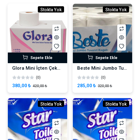
Stokta Yok
Stokta Yok
Sepete Ekle
Sepete Ekle
Glora Mini İçten Çekme Tuvalet Kağıdı
Beste Mini Jumbo Tuvalet Kağıdı 12 Rulo 3kg.
(0)
(0)
380,00 ₺
285,00 ₺
420,00 ₺
320,00 ₺
Stokta Yok
Stokta Yok