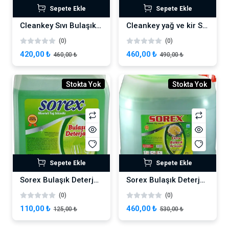
Sepete Ekle
Sepete Ekle
Cleankey Sıvı Bulaşık Deterjanı 30 kg
Cleankey yağ ve kir Sökücü 30 lt
(0)
(0)
420,00 ₺
460,00 ₺
460,00 ₺
490,00 ₺
Stokta Yok
Stokta Yok
Sepete Ekle
Sepete Ekle
Sorex Bulaşık Deterjanı 5 Lt
Sorex Bulaşık Deterjanı 30 Lt
(0)
(0)
110,00 ₺
460,00 ₺
125,00 ₺
530,00 ₺