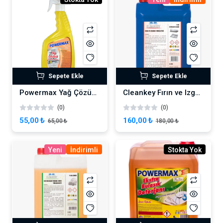
Sepete Ekle
Sepete Ekle
Powermax Yağ Çözücü Sprey 750 ml
Cleankey Fırın ve Izgara temizleyici Yağ Sökücü 5 KG
(0)
(0)
55,00 ₺
160,00 ₺
65,00 ₺
180,00 ₺
Yeni
İndirimli
Stokta Yok