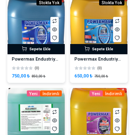
Stokta Yok
Stokta Yok
Sepete Ekle
Sepete Ekle
Powermax Endustriyel Bulaşık Makinesi Parlatıcısı 30L
Powermax Endustriyel Bulaşık Makinesi Deterjanı 30L
(0)
(0)
750,00 ₺
650,00 ₺
850,00 ₺
750,00 ₺
Yeni
İndirimli
Yeni
İndirimli