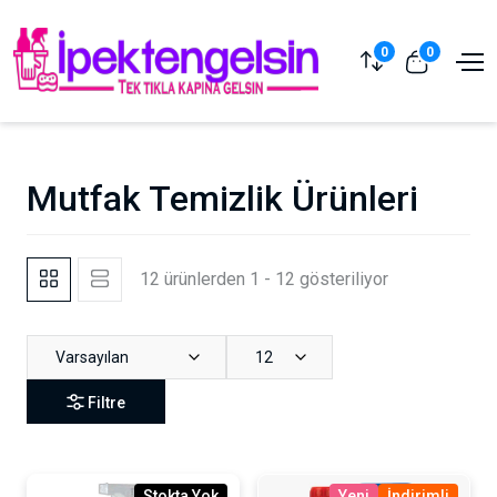
0
0
Mutfak Temizlik Ürünleri
12 ürünlerden 1 - 12 gösteriliyor
Varsayılan
12
Filtre
Stokta Yok
Yeni
İndirimli