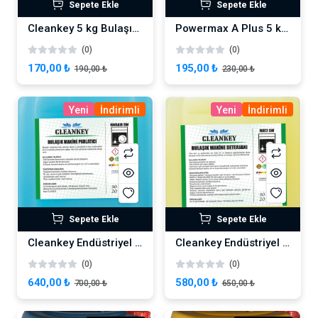
Sepete Ekle
Sepete Ekle
Cleankey 5 kg Bulaşık Deterjanı
Powermax A Plus 5 kg Bulaşık Deterjanı
(0)
(0)
170,00 ₺
195,00 ₺
190,00 ₺
230,00 ₺
Yeni
İndirimli
Yeni
İndirimli
Sepete Ekle
Sepete Ekle
Cleankey Endüstriyel Bulaşık Makinesi Parlatıcısı 20 lt
Cleankey Endüstriyel Bulaşık Makinesi Deterjanı 20 L
(0)
(0)
640,00 ₺
580,00 ₺
700,00 ₺
650,00 ₺