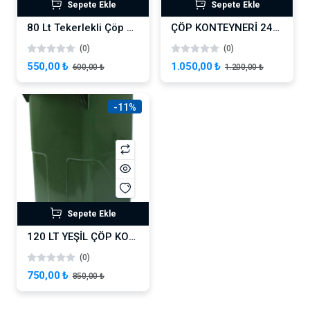
Sepete Ekle
Sepete Ekle
80 Lt Tekerlekli Çöp Konteyner Yeşil
ÇÖP KONTEYNERİ 240 LİTRE, YEŞİL
(0)
(0)
550,00 ₺
1.050,00 ₺
600,00 ₺
1.200,00 ₺
-11%
Sepete Ekle
120 LT YEŞİL ÇÖP KONTEYNERI İPEKTENGELSİN
(0)
750,00 ₺
850,00 ₺