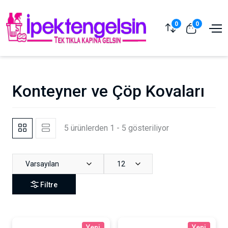
0
0
Konteyner ve Çöp Kovaları
5 ürünlerden 1 - 5 gösteriliyor
Varsayılan
12
Filtre
Yeni
Yeni