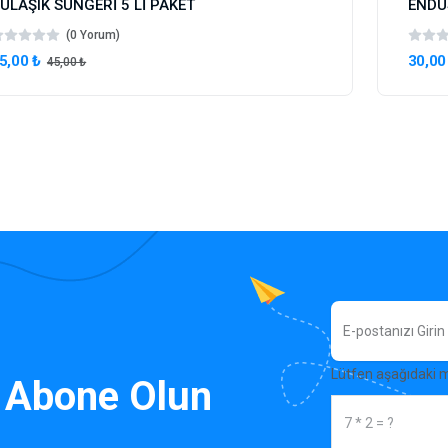
ULAŞIK SÜNGERİ 5 Lİ PAKET
ENDÜ
(0 Yorum)
5,00 ₺
30,00
45,00 ₺
Lütfen aşağıdaki 
 Abone Olun