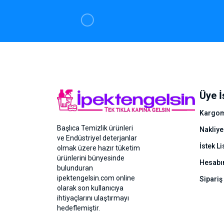
Üye İ
Kargom
Başlıca Temizlik ürünleri
Nakliye
ve Endüstriyel deterjanlar
İstek Li
olmak üzere hazır tüketim
ürünlerini bünyesinde
Hesab
bulunduran
ipektengelsin.com online
Sipariş
olarak son kullanıcıya
ihtiyaçlarını ulaştırmayı
hedeflemiştir.