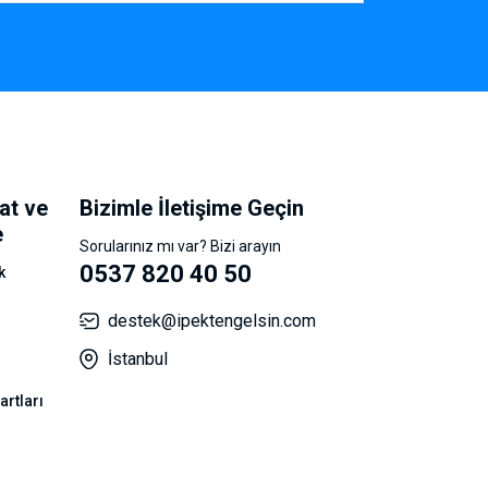
at ve
Bizimle İletişime Geçin
e
Sorularınız mı var? Bizi arayın
0537 820 40 50
k
destek@ipektengelsin.com
İstanbul
artları