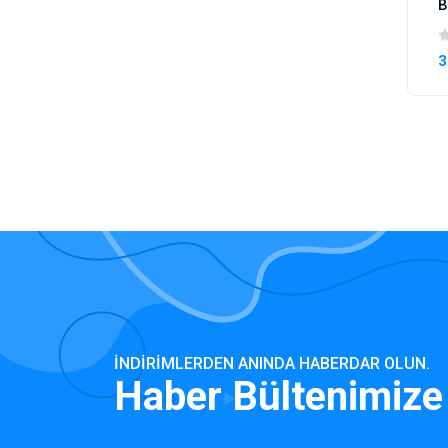
B
3
İNDIRIMLERDEN ANINDA HABERDAR OLUN.
Haber Bültenimize