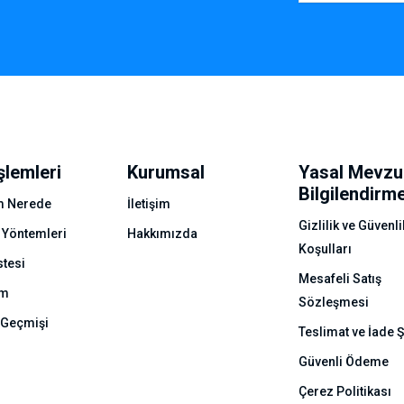
şlemleri
Kurumsal
Yasal Mevzu
Bilgilendirm
 Nerede
İletişim
Gizlilik ve Güvenli
 Yöntemleri
Hakkımızda
Koşulları
stesi
Mesafeli Satış
ım
Sözleşmesi
 Geçmişi
Teslimat ve İade Ş
Güvenli Ödeme
Çerez Politikası