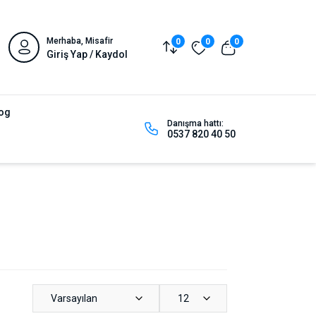
Merhaba, Misafir
0
0
0
Giriş Yap / Kaydol
og
Danışma hattı:
0537 820 40 50
Varsayılan
12