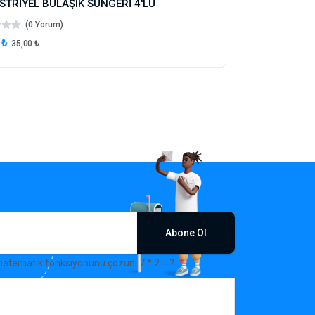
STRİYEL BULAŞIK SÜNGERİ 4'LÜ
(0 Yorum)
 ₺
35,00 ₺
Abone Ol
matematik fonksiyonunu çözün: 7 * 2 = ?