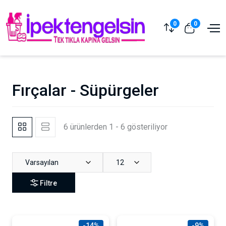
0
0
Fırçalar - Süpürgeler
6 ürünlerden 1 - 6 gösteriliyor
Varsayılan
12
Filtre
-14%
-9%