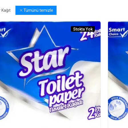
 Kağıt
Tümünü temizle
Stokta Yok