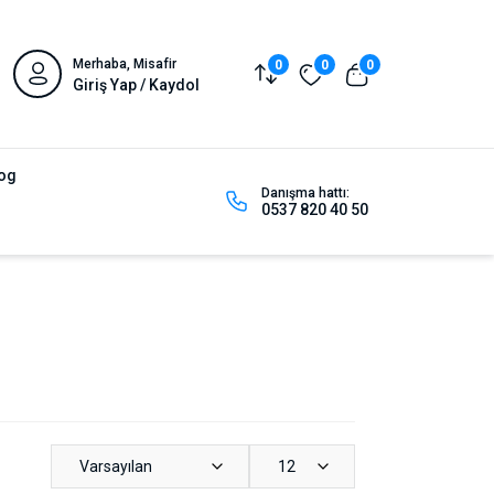
Merhaba, Misafir
0
0
0
Giriş Yap / Kaydol
og
Danışma hattı:
0537 820 40 50
Varsayılan
12