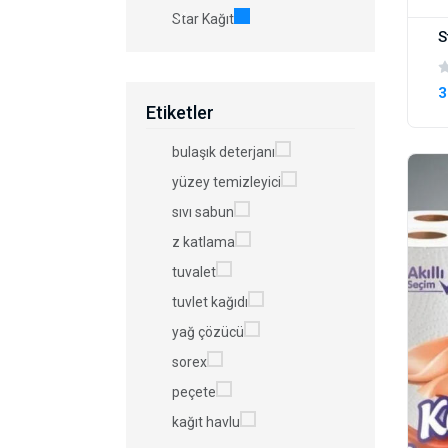
Star Kağıt
3
Etiketler
bulaşık deterjanı
yüzey temizleyici
sıvı sabun
z katlama
tuvalet
tuvlet kağıdı
yağ çözücü
sorex
peçete
kağıt havlu