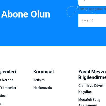
Lütfen aşağıdaki 
 Abone Olun
şlemleri
Kurumsal
Yasal Mevzu
Bilgilendirm
 Nerede
İletişim
Gizlilik ve Güvenli
 Yöntemleri
Hakkımızda
Koşulları
stesi
Mesafeli Satış
ım
Sözleşmesi