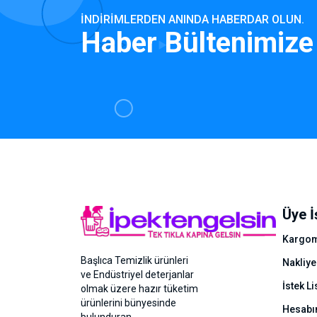
İNDIRIMLERDEN ANINDA HABERDAR OLUN.
Haber Bültenimize
Üye İ
Kargom
Başlıca Temizlik ürünleri
Nakliye
ve Endüstriyel deterjanlar
İstek Li
olmak üzere hazır tüketim
ürünlerini bünyesinde
Hesab