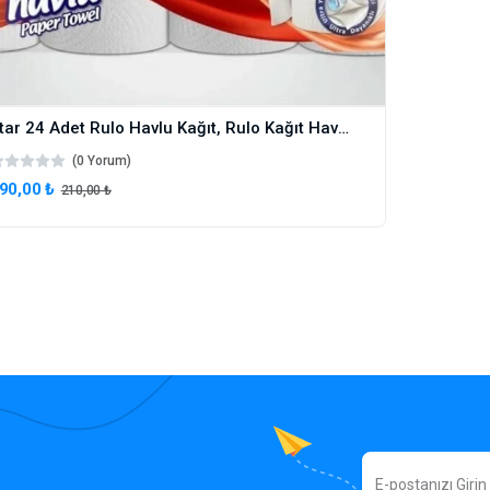
Star 24 Adet Rulo Havlu Kağıt, Rulo Kağıt Havlu Çift Katlı 24'lü Kağıt Havlu, Havlu Peçete
(0 Yorum)
90,00 ₺
210,00 ₺