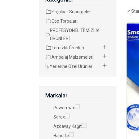
Star
Fırçalar - Süpürgeler
Çöp Torbaları
PROFESYONEL TEMİZLİK
ÜRÜNLERİ
Temizlik Ürünleri
Ambalaj Malzemeleri
İş Yerlerine Özel Ürünler
Markalar
Powermax
Sorex
Azdavay Kağıt
Handife