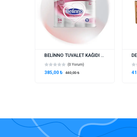
BELİNNO TUVALET KAĞIDI 3X24 72 ADET
(0 Yorum)
385,00 ₺
41
440,00 ₺