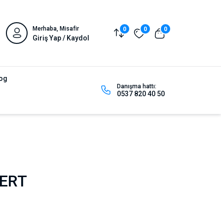
Merhaba, Misafir
0
0
0
Giriş Yap / Kaydol
og
Danışma hattı:
0537 820 40 50
SERT