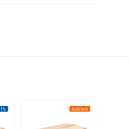
11%
İndirimli