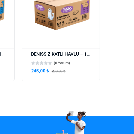
DENISS Z KATLI HAVLU – 150 YAPRAK
DENISS Z KATLI HAVLU – 130 YAPRAK
(0 Yorum)
245,00 ₺
280,00 ₺