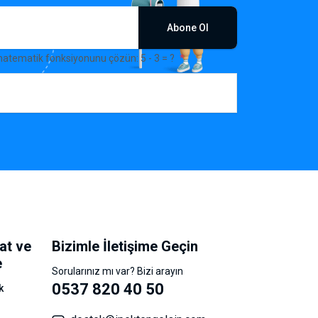
Abone Ol
matematik fonksiyonunu çözün: 5 - 3 = ?
at ve
Bizimle İletişime Geçin
e
Sorularınız mı var? Bizi arayın
0537 820 40 50
k