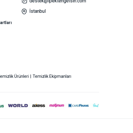
destek@ipektengelsin.com
İstanbul
artları
emizlik Ürünleri
Temizlik Ekipmanları