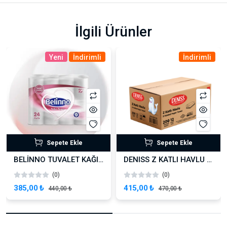
İlgili Ürünler
Yeni
İndirimli
İndirimli
Sepete Ekle
Sepete Ekle
BELİNNO TUVALET KAĞIDI 3X24 72 ADET
DENISS Z KATLI HAVLU – 200 YAPRAK
(0)
(0)
385,00 ₺
415,00 ₺
440,00 ₺
470,00 ₺