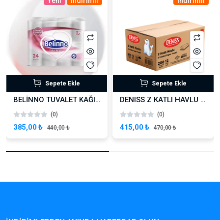
Yeni
İndirimli
İndirimli
Sepete Ekle
Sepete Ekle
BELİNNO TUVALET KAĞIDI 3X24 72 ADET
DENISS Z KATLI HAVLU – 200 YAPRAK
(0)
(0)
385,00 ₺
415,00 ₺
440,00 ₺
470,00 ₺