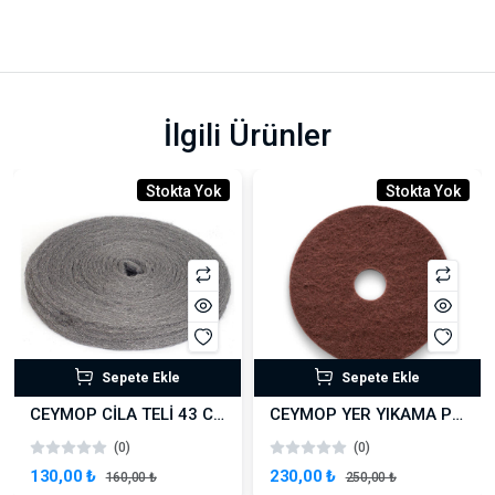
İlgili Ürünler
Stokta Yok
Stokta Yok
Sepete Ekle
Sepete Ekle
CEYMOP CİLA TELİ 43 CM
CEYMOP YER YIKAMA PEDİ 51 CM KAHVERENGİ
(0)
(0)
130,00 ₺
230,00 ₺
160,00 ₺
250,00 ₺