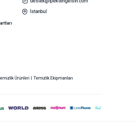
destek@ipektengelsin.com
İstanbul
artları
emizlik Ürünleri
Temizlik Ekipmanları