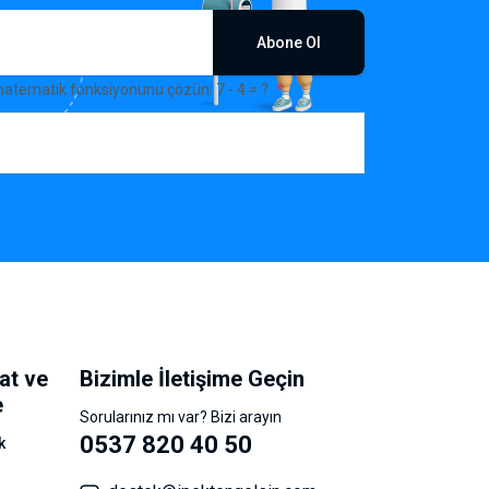
Abone Ol
matematik fonksiyonunu çözün: 7 - 4 = ?
at ve
Bizimle İletişime Geçin
e
Sorularınız mı var? Bizi arayın
0537 820 40 50
k