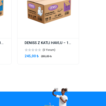
DENISS Z KATLI HAVLU – 150 YAPRAK
DENISS Z KATLI HAVLU – 130 YAPRAK
(0 Yorum)
245,00 ₺
280,00 ₺