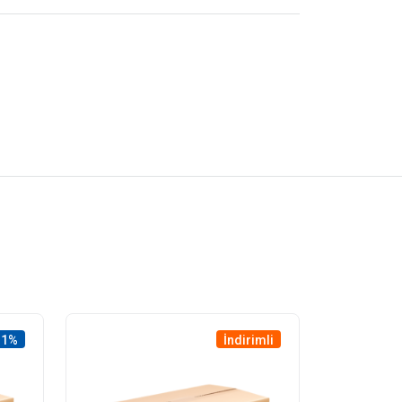
11%
İndirimli