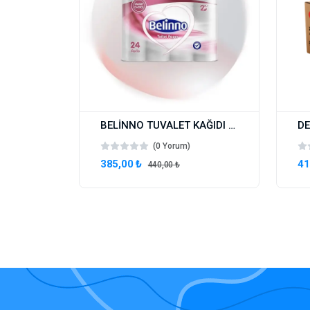
BELİNNO TUVALET KAĞIDI 3X24 72 ADET
(0 Yorum)
385,00 ₺
41
440,00 ₺