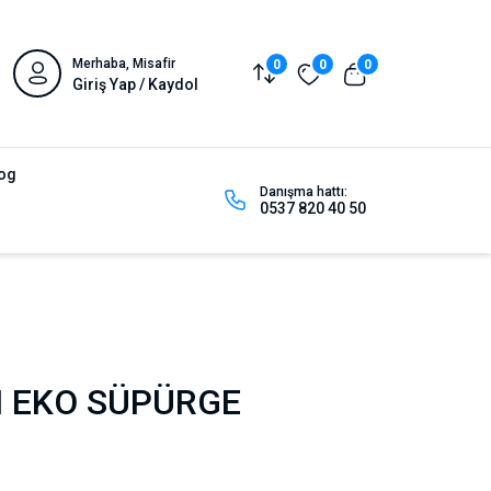
Merhaba, Misafir
0
0
0
Giriş Yap / Kaydol
og
Danışma hattı:
0537 820 40 50
I EKO SÜPÜRGE