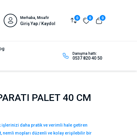
Merhaba, Misafir
0
0
0
Giriş Yap / Kaydol
og
Danışma hattı:
0537 820 40 50
ARATI PALET 40 CM
işlerinizi daha pratik ve verimli hale getiren
, nemli mopları düzenli ve kolay erişilebilir bir