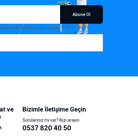
Abone Ol
matematik fonksiyonunu çözün: 9 * 4 = ?
at ve
Bizimle İletişime Geçin
e
Sorularınız mı var? Bizi arayın
0537 820 40 50
k