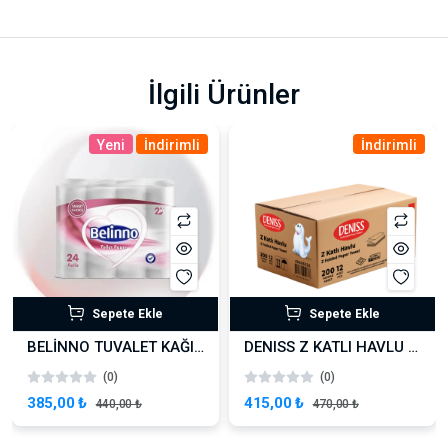
İlgili Ürünler
Yeni
İndirimli
İndirimli
Sepete Ekle
Sepete Ekle
BELİNNO TUVALET KAĞIDI 3X24 72 ADET
DENISS Z KATLI HAVLU – 200 YAPRAK
(0)
(0)
385,00 ₺
415,00 ₺
440,00 ₺
470,00 ₺