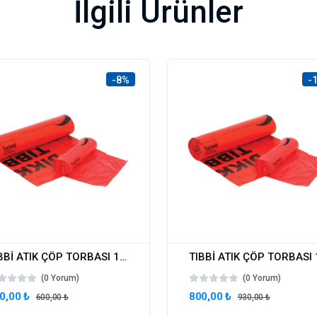
İlgili Ürünler
-8%
-
TIBBİ ATIK ÇÖP TORBASI 1 KOLİ 72X95 630 GR 10 RULO (100 ADET)
(0 Yorum)
(0 Yorum)
0,00 ₺
800,00 ₺
600,00 ₺
930,00 ₺