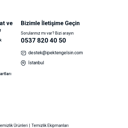
at ve
Bizimle İletişime Geçin
e
Sorularınız mı var? Bizi arayın
0537 820 40 50
k
destek@ipektengelsin.com
İstanbul
artları
emizlik Ürünleri
Temizlik Ekipmanları