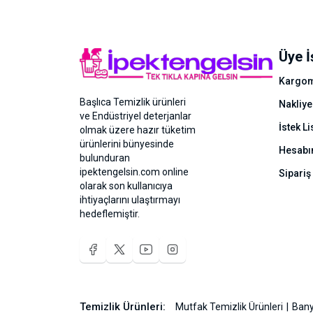
Üye İ
Kargom
Başlıca Temizlik ürünleri
Nakliye
ve Endüstriyel deterjanlar
İstek Li
olmak üzere hazır tüketim
ürünlerini bünyesinde
Hesab
bulunduran
ipektengelsin.com online
Sipariş
olarak son kullanıcıya
ihtiyaçlarını ulaştırmayı
hedeflemiştir.
Temizlik Ürünleri:
Mutfak Temizlik Ürünleri
Bany