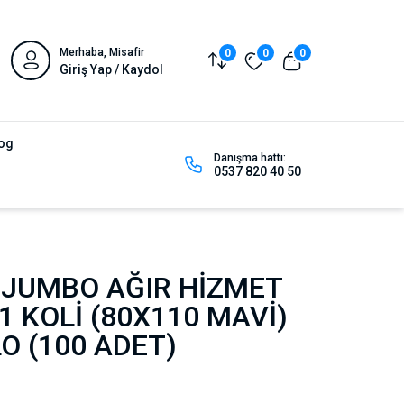
Merhaba, Misafir
0
0
0
Giriş Yap / Kaydol
og
Danışma hattı:
0537 820 40 50
 JUMBO AĞIR HİZMET
1 KOLİ (80X110 MAVİ)
LO (100 ADET)