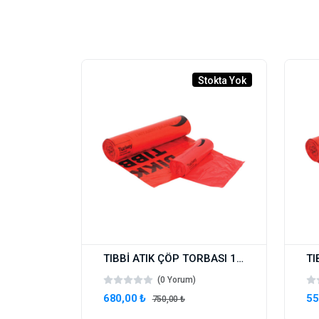
Stokta Yok
TIBBİ ATIK ÇÖP TORBASI 1 KOLİ 80X110 800 GR 10 RULO (100 ADET)
(0 Yorum)
680,00 ₺
55
750,00 ₺