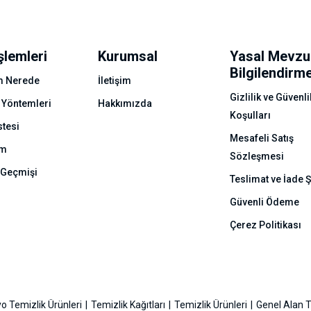
şlemleri
Kurumsal
Yasal Mevzu
Bilgilendirm
 Nerede
İletişim
Gizlilik ve Güvenli
 Yöntemleri
Hakkımızda
Koşulları
stesi
Mesafeli Satış
ım
Sözleşmesi
 Geçmişi
Teslimat ve İade Ş
Güvenli Ödeme
Çerez Politikası
o Temizlik Ürünleri
Temizlik Kağıtları
Temizlik Ürünleri
Genel Alan T