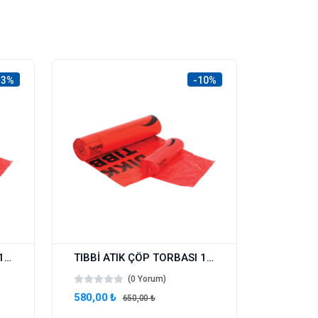
13%
-10%
TIBBİ ATIK ÇÖP TORBASI 1 KOLİ 65X80 480 GR 20 RULO (200 ADET)
TIBBİ ATIK ÇÖP TORBASI 1 KOLİ (55X60) 300 GR 20 RULO (200 ADET)
(0 Yorum)
580,00 ₺
650,00 ₺