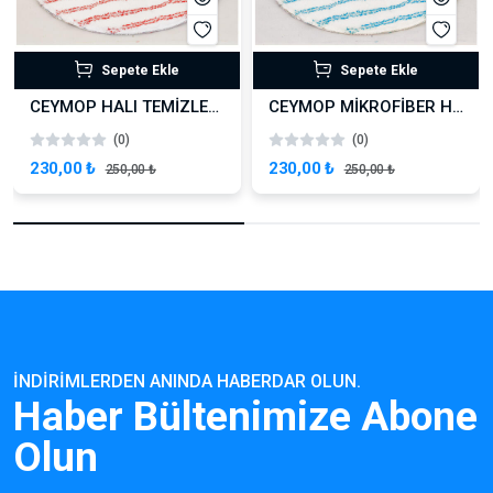
Sepete Ekle
Sepete Ekle
CEYMOP HALI TEMİZLEME PEDİ KIRMIZI ÇİZGİLİ 43 CM
CEYMOP MİKROFİBER HALI PEDİ MAVİ ÇİZGİLİ 43 CM
(0)
(0)
230,00 ₺
230,00 ₺
250,00 ₺
250,00 ₺
İNDIRIMLERDEN ANINDA HABERDAR OLUN.
Haber Bültenimize Abone
Olun