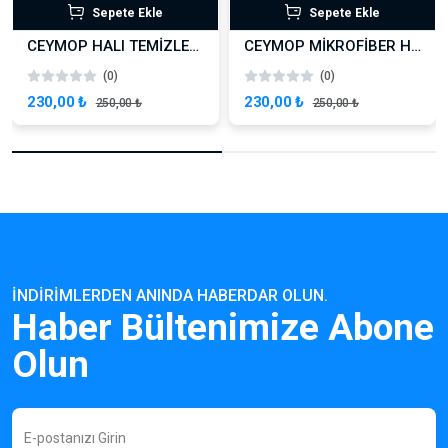
Sepete Ekle
Sepete Ekle
CEYMOP HALI TEMİZLEME PEDİ KIRMIZI ÇİZGİLİ 43 CM
CEYMOP MİKROFİBER HALI PEDİ MAVİ ÇİZGİLİ 43 CM
(0)
(0)
230,00 ₺
230,00 ₺
250,00 ₺
250,00 ₺
İNDIRIMLERDEN ANINDA HABERDAR OLUN.
Haber Bültenimize Abone
Olun