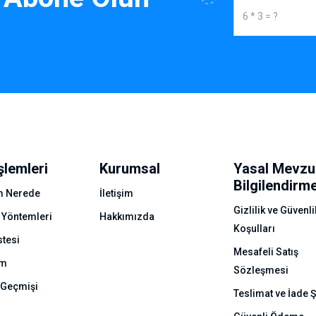
şlemleri
Kurumsal
Yasal Mevzu
Bilgilendirm
 Nerede
İletişim
Gizlilik ve Güvenli
 Yöntemleri
Hakkımızda
Koşulları
stesi
Mesafeli Satış
ım
Sözleşmesi
 Geçmişi
Teslimat ve İade Ş