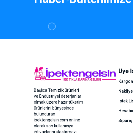
Üye İ
Kargom
Başlıca Temizlik ürünleri
Nakliye
ve Endüstriyel deterjanlar
İstek Li
olmak üzere hazır tüketim
ürünlerini bünyesinde
Hesab
bulunduran
ipektengelsin.com online
Sipariş
olarak son kullanıcıya
ihtiyaçlarını ulaştırmayı