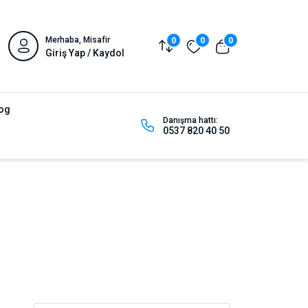
Merhaba, Misafir
0
0
0
Giriş Yap / Kaydol
og
Danışma hattı:
0537 820 40 50