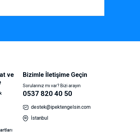
at ve
Bizimle İletişime Geçin
e
Sorularınız mı var? Bizi arayın
0537 820 40 50
k
destek@ipektengelsin.com
İstanbul
artları